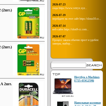
2026-07-23
сюда https://www.vetryx.xyz...
(2шт.)
2026-07-19
перейдите на этот сайт https://slonz10.cc...
2026-07-14
веб-сайте https://slon9-cc.com...
2026-07-07
Процесс заказа обычно прост и удобен:
замеры, выбор...
(2шт.)
Ноутбук e-Machines
E725-433G25Mi
AA 2шт.
Напольные колонки