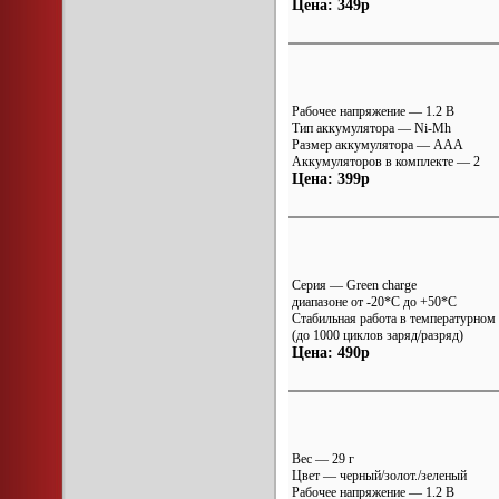
Цена: 349р
Рабочее напряжение — 1.2 В
Тип аккумулятора — Ni-Mh
Размер аккумулятора — AAA
Аккумуляторов в комплекте — 2
Цена: 399р
Серия — Green charge
диапазоне от -20*С до +50*С
Стабильная работа в температурном
(до 1000 циклов заряд/разряд)
Цена: 490р
Вес — 29 г
Цвет — черный/золот./зеленый
Рабочее напряжение — 1.2 В