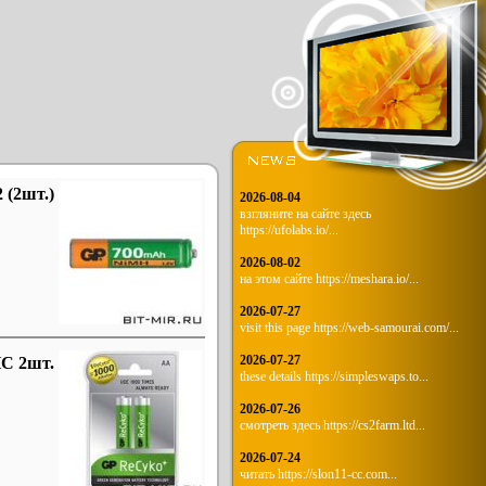
(2шт.)
2026-08-04
взгляните на сайте здесь
https://ufolabs.io/...
2026-08-02
на этом сайте https://meshara.io/...
2026-07-27
visit this page https://web-samourai.com/...
2026-07-27
C 2шт.
these details https://simpleswaps.to...
2026-07-26
смотреть здесь https://cs2farm.ltd...
2026-07-24
читать https://slon11-cc.com...