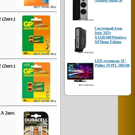
Attitude Alpha 30
(2шт.)
Системный блок
Irbis X07e
X3320/160/Windows
XP Home Edition
LED-телевизор 19"
(2шт.)
Philips 19 PFL 3405/60
AA 2шт.