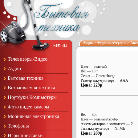
Аудио
>
Аудио аксессуары
>
Аксе
Телевизоры-Видео
Цвет — зеленый
Аудио
Вес — 13 г
Серия — Green charge
Бытовая техника
Размер аккумулятора — AAA
Цена: 229р
Встраиваемая техника
Ноутбуки Компьютеры
Фото видео камеры
Вес — 30 г
Мобильная электроника
Цвет — зеленый/серебр.
Аккумуляторов в комплекте — 2
Телефоны
Тип аккумулятора — Ni-Mh
Цена: 289р
Игры приставки