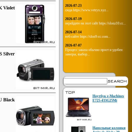
2026-07-23
 Violet
сюда https://www.vetryx.xyz...
2026-07-19
перейдите на этот сайт https://slonz10.cc...
2026-07-14
веб-сайте https://slon9-cc.com...
2026-07-07
Процесс заказа обычно прост и удобен:
 Silver
замеры, выбор...
Ноутбук e-Machines
 Black
E725-433G25Mi
Напольные колонки