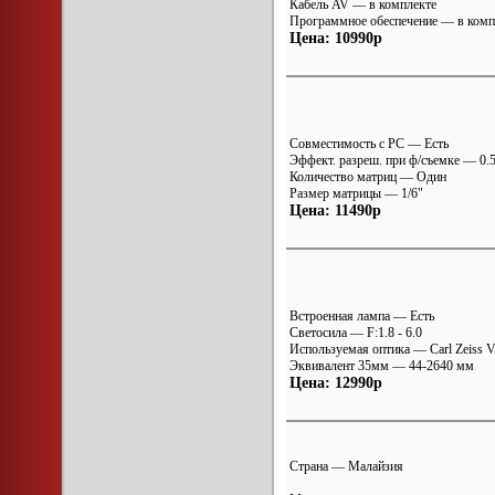
Кабель AV — в комплекте
Программное обеспечение — в комп
Цена: 10990р
Совместимость с PC — Есть
Эффект. разреш. при ф/съемке — 0
Количество матриц — Один
Размер матрицы — 1/6"
Цена: 11490р
Встроенная лампа — Есть
Светосила — F:1.8 - 6.0
Используемая оптика — Carl Zeiss Va
Эквивалент 35мм — 44-2640 мм
Цена: 12990р
Страна — Малайзия