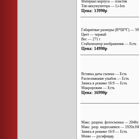
Материал корпуса — пластик
Тип аккумулятора — Li-Ion
Цена: 13990р
Габаритные размеры (В*Ш*Г) — 59
Цвет — черный
Вес — 271 г
Стабилизатор изображения — Есть
Цена: 14990р
Вставка даты съемки — Есть
Распознавание улыбок — Есть
Запись в режиме 16:9 — Есть
Макрорежим — Есть
Цена: 16990р
Макс. разреш. фотосъемки — 2048x
Макс. разр. видеозаписи — 1920x10
Запись в режиме 16:9 — Есть
Меню — русифицир.