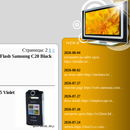
Страницы:
2
1
>
2026-08-04
Flash Samsung C20 Black
взгляните на сайте здесь
https://ufolabs.io/...
2026-08-02
на этом сайте https://meshara.io/...
2026-07-27
visit this page https://web-samourai.com/...
 Violet
2026-07-27
these details https://simpleswaps.to...
2026-07-26
смотреть здесь https://cs2farm.ltd...
2026-07-24
читать https://slon11-cc.com...