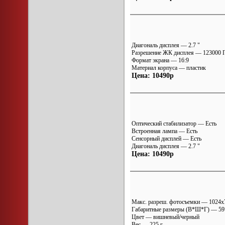
Диагональ дисплея — 2.7 "
Разрешение ЖК дисплея — 123000 
Формат экрана — 16:9
Материал корпуса — пластик
Цена: 10490р
Оптический стабилизатор — Есть
Встроенная лампа — Есть
Сенсорный дисплей — Есть
Диагональ дисплея — 2.7 "
Цена: 10490р
Макс. разреш. фотосъемки — 1024x
Габаритные размеры (В*Ш*Г) — 59
Цвет — вишневый/черный
Вес — 225 г