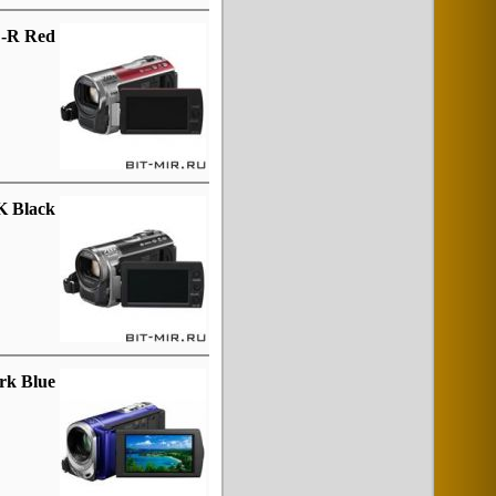
E-R Red
K Black
rk Blue