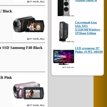
Attitude Alpha 30
 Black
Системный блок
Irbis X07e
X3320/160/Windows
XP Home Edition
 SSD Samsung F40 Black
LED-телевизор 19"
Philips 19 PFL 3405/60
R Pink