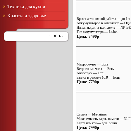
Техника для кухни
Красота и здоровье
Время автономной работы — до 1 ч
Аккумуляторов в комплекте — Оди
Наим. аккум. в комплекте — NP-B
Тип аккумулятора — Li-Ion
Цена: 7490р
Макрорежим — Есть
Встроенные часы — Есть
Автоспуск — Есть
Запись в режиме 16:9 — Есть
Цена: 7790р
Страна — Малайзия
Макс. емкость карты памяти — 32 Г
Карта памяти — доп. опция
Цена: 7990р