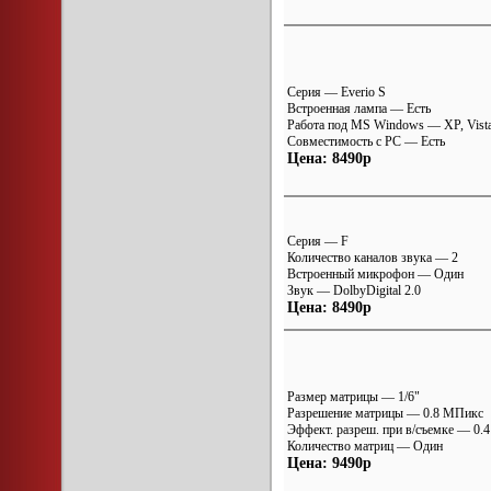
Серия — Everio S
Встроенная лампа — Есть
Работа под MS Windows — XP, Vist
Совместимость с PC — Есть
Цена: 8490р
Серия — F
Количество каналов звука — 2
Встроенный микрофон — Один
Звук — DolbyDigital 2.0
Цена: 8490р
Размер матрицы — 1/6"
Разрешение матрицы — 0.8 МПикс
Эффект. разреш. при в/съемке — 0.
Количество матриц — Один
Цена: 9490р