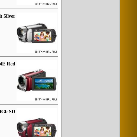
 Silver
4E Red
 4Gb SD