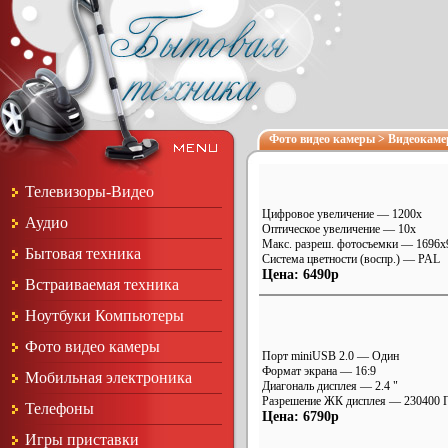
Фото видео камеры
>
Видеокам
Телевизоры-Видео
Цифровое увеличение — 1200x
Аудио
Оптическое увеличение — 10x
Макс. разреш. фотосъемки — 1696x
Бытовая техника
Система цветности (воспр.) — PAL
Цена: 6490р
Встраиваемая техника
Ноутбуки Компьютеры
Фото видео камеры
Порт miniUSB 2.0 — Один
Формат экрана — 16:9
Мобильная электроника
Диагональ дисплея — 2.4 "
Разрешение ЖК дисплея — 230400 
Телефоны
Цена: 6790р
Игры приставки