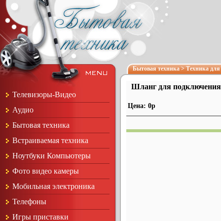
Бытовая техника
>
Техника для
Шланг для подключения
Телевизоры-Видео
Цена: 0р
Аудио
Бытовая техника
Встраиваемая техника
Ноутбуки Компьютеры
Фото видео камеры
Мобильная электроника
Телефоны
Игры приставки