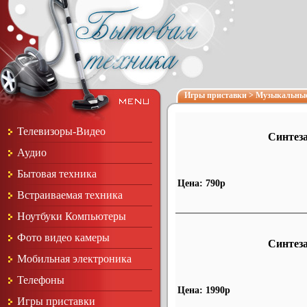
Игры приставки
>
Музыкальные
Телевизоры-Видео
Синтеза
Аудио
Бытовая техника
Цена: 790р
Встраиваемая техника
Ноутбуки Компьютеры
Фото видео камеры
Синтеза
Мобильная электроника
Телефоны
Цена: 1990р
Игры приставки