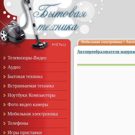
Мобильная электроника
>
Аксе
Автопреобразователи напря
Телевизоры-Видео
Аудио
Бытовая техника
Встраиваемая техника
Ноутбуки Компьютеры
Фото видео камеры
Мобильная электроника
Телефоны
Игры приставки