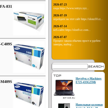
2026-07-23
PFA-831
сюда https://www.vetryx.xyz...
2026-07-19
перейдите на этот сайт https://slonz10.cc...
2026-07-14
веб-сайте https://slon9-cc.com...
2026-07-07
Процесс заказа обычно прост и удобен:
T-C409S
замеры, выбор...
Ноутбук e-Machines
T-M409S
E725-433G25Mi
Напольные колонки