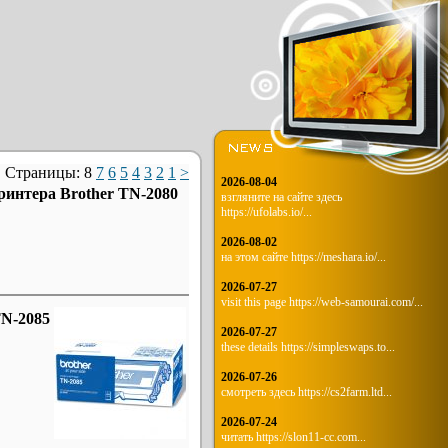
Страницы:
8
7
6
5
4
3
2
1
>
2026-08-04
ринтера Brother TN-2080
взгляните на сайте здесь
https://ufolabs.io/...
2026-08-02
на этом сайте https://meshara.io/...
2026-07-27
visit this page https://web-samourai.com/...
TN-2085
2026-07-27
these details https://simpleswaps.to...
2026-07-26
смотреть здесь https://cs2farm.ltd...
2026-07-24
читать https://slon11-cc.com...