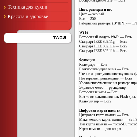
Воспроизведение GIF — Есть
Техника для кухни
Цвет, размеры и вес
Цвет — черный
Красота и здоровье
Вес — 250 г
Габаритные размеры (В*Ш*Г) — 17
Wi-Fi
Встроенный модуль Wi-Fi — Есть
Стандарт IEEE 802.11g — Есть
Стандарт IEEE 802.11n — Есть
Стандарт IEEE 802.11b — Есть
Функции
Календарь — Есть
Блокировка управления — Есть
Чтение и прослушивание звуковых ф
Повторение произведения — Есть
Увеличение/уменьшения размера шр
Экранное меню — русифицир.
Встроенные часы — Есть
Воз-ть использования как Flash диск
Калькулятор — Есть
Цифровая карта памяти
Цифровая карта памяти — Есть
Макс. емкость карты памяти — 32 Г
Тип карты памяти — microSD, micr
Карта памяти — доп.опция