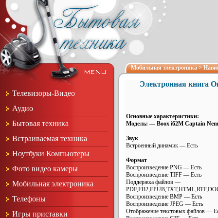
Мобильная электроника
>
Нави
Электронная книга On
Телевизоры-Видео
Аудио
Основные характеристики:
Бытовая техника
Модель:
—
Boox i62M Captain Nem
Встраиваемая техника
Звук
Встроенный динамик — Есть
Ноутбуки Компьютеры
Формат
Воспроизведение PNG — Есть
Фото видео камеры
Воспроизведение TIFF — Есть
Поддержка файлов —
Мобильная электроника
PDF,FB2,EPUB,TXT,HTML,RTF,DO
Воспроизведение BMP — Есть
Телефоны
Воспроизведение JPEG — Есть
Отображение текстовых файлов — Е
Игры приставки