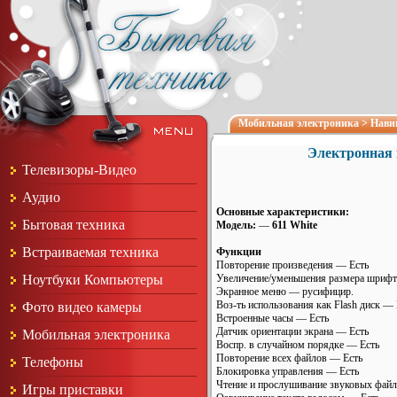
Мобильная электроника
>
Нави
Электронная 
Телевизоры-Видео
Аудио
Основные характеристики:
Бытовая техника
Модель:
—
611 White
Встраиваемая техника
Функции
Повторение произведения — Есть
Увеличение/уменьшения размера шрифт
Ноутбуки Компьютеры
Экранное меню — русифицир.
Воз-ть использования как Flash диск — 
Фото видео камеры
Встроенные часы — Есть
Датчик ориентации экрана — Есть
Мобильная электроника
Воспр. в случайном порядке — Есть
Повторение всех файлов — Есть
Телефоны
Блокировка управления — Есть
Чтение и прослушивание звуковых фай
Игры приставки