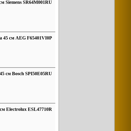
 см Siemens SR64M001RU
а 45 см AEG F65401VI0P
45 см Bosch SPI50E05RU
см Electrolux ESL47710R