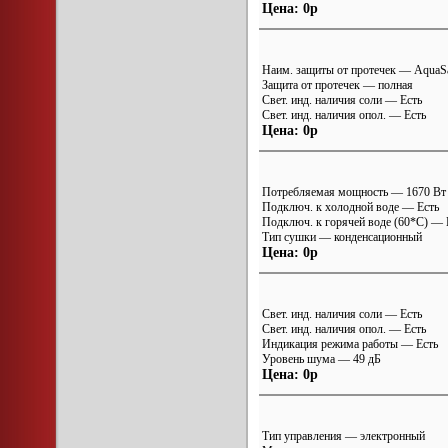
Цена: 0р
Наим. защиты от протечек — AquaS
Защита от протечек — полная
Свет. инд. наличия соли — Есть
Свет. инд. наличия опол. — Есть
Цена: 0р
Потребляемая мощность — 1670 Вт
Подключ. к холодной воде — Есть
Подключ. к горячей воде (60*С) — 
Тип сушки — конденсационный
Цена: 0р
Свет. инд. наличия соли — Есть
Свет. инд. наличия опол. — Есть
Индикация режима работы — Есть
Уровень шума — 49 дБ
Цена: 0р
Тип управления — электронный