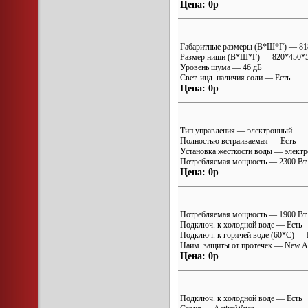
Цена: 0р
Габаритные размеры (В*Ш*Г) — 8
Размер ниши (В*Ш*Г) — 820*450*
Уровень шума — 46 дБ
Свет. инд. наличия соли — Есть
Цена: 0р
Тип управления — электронный
Полностью встраиваемая — Есть
Установка жесткости воды — электр
Потребляемая мощность — 2300 Вт
Цена: 0р
Потребляемая мощность — 1900 Вт
Подключ. к холодной воде — Есть
Подключ. к горячей воде (60*С) — 
Наим. защиты от протечек — New A
Цена: 0р
Подключ. к холодной воде — Есть