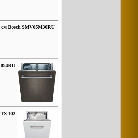
0 см Bosch SMV65M30RU
M054RU
DTS 102