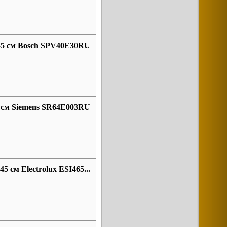
45 см Bosch SPV40E30RU
 см Siemens SR64E003RU
 см Electrolux ESI465...