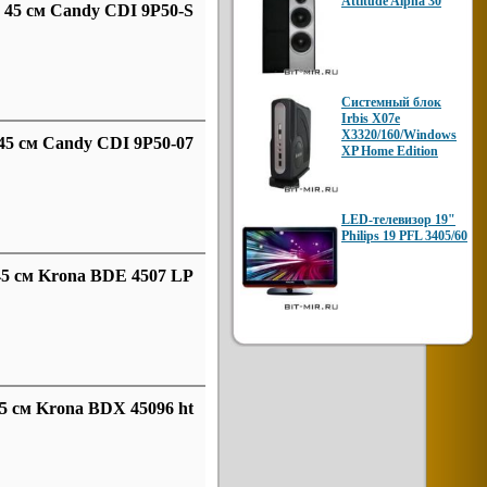
Attitude Alpha 30
45 см Candy CDI 9P50-S
Системный блок
Irbis X07e
X3320/160/Windows
5 см Candy CDI 9P50-07
XP Home Edition
LED-телевизор 19"
Philips 19 PFL 3405/60
5 см Krona BDE 4507 LP
 см Krona BDX 45096 ht