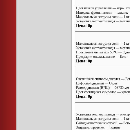
Цвет панели управления — нерж. ст
Материал фронт. панели — пластик
Максимальная загрузка соли — 1 кг
Установка жесткости воды — механ
Цена: 0р
Максимальная загрузка соли — 1 кг
Установка жесткости воды — механ
Программа мытья при 50*С — Оди
Предварит. ополаскивание — Есть
Цена: 0р
Светящиеся символы дисплея — Ес
Цифровой дисплей — Один
Размер дисплея (В*Ш) — 58*35 мм
Цвет светящихся символов — крас
Цена: 0р
Установка жесткости воды — электр
Максимальная загрузка соли — 1 кг
Самодиагностика неисправн. — Есть
Защита от протечек — полная