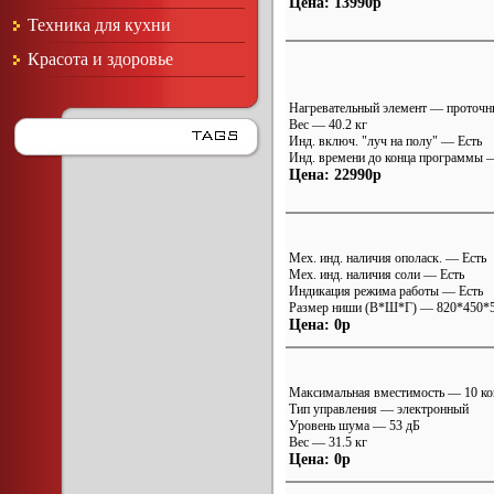
Цена: 13990р
Техника для кухни
Красота и здоровье
Нагревательный элемент — проточ
Вес — 40.2 кг
Инд. включ. "луч на полу" — Есть
Инд. времени до конца программы 
Цена: 22990р
Мех. инд. наличия ополаск. — Есть
Мех. инд. наличия соли — Есть
Индикация режима работы — Есть
Размер ниши (В*Ш*Г) — 820*450*
Цена: 0р
Максимальная вместимость — 10 к
Тип управления — электронный
Уровень шума — 53 дБ
Вес — 31.5 кг
Цена: 0р