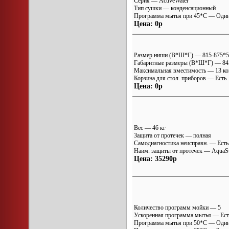
Серия — ActiveWater
Тип сушки — конденсационный
Программа мытья при 45*С — Оди
Цена: 0р
Размер ниши (В*Ш*Г) — 815-875*
Габаритные размеры (В*Ш*Г) — 8
Максимальная вместимость — 13 к
Корзина для стол. приборов — Есть
Цена: 0р
Вес — 46 кг
Защита от протечек — полная
Самодиагностика неисправн. — Есть
Наим. защиты от протечек — AquaS
Цена: 35290р
Количество программ мойки — 5
Ускоренная программа мытья — Ест
Программа мытья при 50*С — Оди