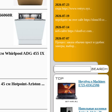
2026-07-23
сюда https://www.vetryx.xyz...
L66060R
2026-07-19
перейдите на этот сайт https://slonz10.cc...
2026-07-14
веб-сайте https://slon9-cc.com...
2026-07-07
Процесс заказа обычно прост и удобен:
замеры, выбор...
см Whirlpool ADG 455 IX
Ноутбук e-Machines
 см Hotpoint-Ariston ...
E725-433G25Mi
Напольные колонки