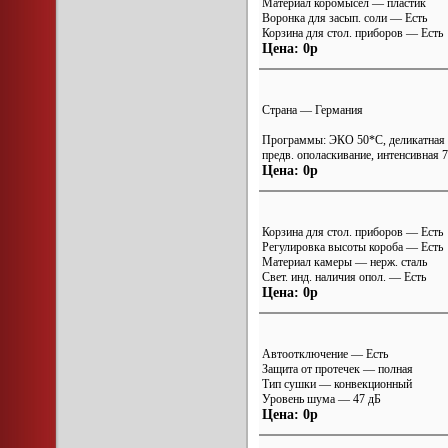
Материал коромысел — пластик
Воронка для засып. соли — Есть
Корзина для стол. приборов — Есть
Цена: 0р
Страна — Германия
Программы: ЭКО 50*С, деликатная 
предв. ополаскивание, интенсивная 
Цена: 0р
Корзина для стол. приборов — Есть
Регулировка высоты короба — Есть
Материал камеры — нерж. сталь
Свет. инд. наличия опол. — Есть
Цена: 0р
Автоотключение — Есть
Защита от протечек — полная
Тип сушки — конвекционный
Уровень шума — 47 дБ
Цена: 0р