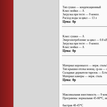
Тип сушки — конденсационный
Класс мойки — A
Загрузка при тесте — 9 компл.
Расход воды за цикл — 13 л
Цена: 0р
Класс сушки — A
Энергопотребление за цикл — 0.8 к
Загрузка при тесте — 9 компл.
Класс мойки — A
Цена: 0р
Материал коромысел — нерж. сталь/
Тип крышки отсека моющ. ср-ва —
Складные держатели тарелок — Ест
Материал камеры — нерж. сталь
Цена: 0р
Максимальная вместимость — 9 ко
Программы: нормальная 45-60*С, ин
быстрая 40-45*С