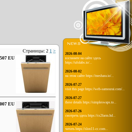
Страницы:
2
1
>
2026-08-04
4507 EU
взгляните на сайте здесь
https://ufolabs.io/...
2026-08-02
на этом сайте https://meshara.io/...
2026-07-27
visit this page https://web-samourai.com/...
2026-07-27
these details https://simpleswaps.to...
6007 EU
2026-07-26
смотреть здесь https://cs2farm.ltd...
2026-07-24
читать https://slon11-cc.com...