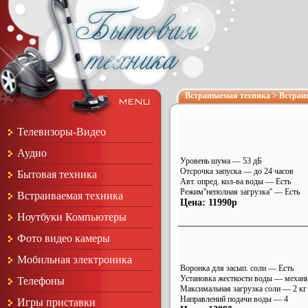
Встраиваемая техника
>
Встраи
Телевизоры-Видео
Аудио
Уровень шума — 53 дБ
Отсрочка запуска — до 24 часов
Бытовая техника
Авт. опред. кол-ва воды — Есть
Режим''неполная загрузка'' — Есть
Встраиваемая техника
Цена: 11990р
Ноутбуки Компьютеры
Фото видео камеры
Мобильная электроника
Воронка для засып. соли — Есть
Установка жесткости воды — механ
Телефоны
Максимальная загрузка соли — 2 кг
Направлений подачи воды — 4
Игры приставки